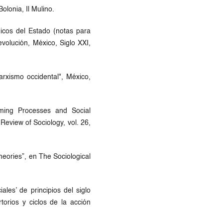
olonia, Il Mulino.
gicos del Estado (notas para
evolución, México, Siglo XXI,
rxismo occidental", México,
ming Processes and Social
view of Sociology, vol. 26,
eories”, en The Sociological
les’ de principios del siglo
torios y ciclos de la acción