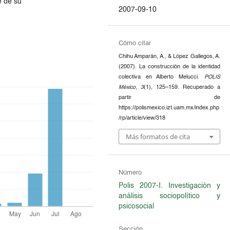
e de su
2007-09-10
Cómo citar
Chihu Amparán, A., & López Gallegos, A.
(2007). La construcción de la identidad
colectiva en Alberto Melucci.
POLIS
México
,
3
(1), 125–159. Recuperado a
partir de
https://polismexico.izt.uam.mx/index.php
/rp/article/view/318
Más formatos de cita
Número
Polis 2007-I. Investigación y
análisis sociopolítico y
psicosocial
Sección