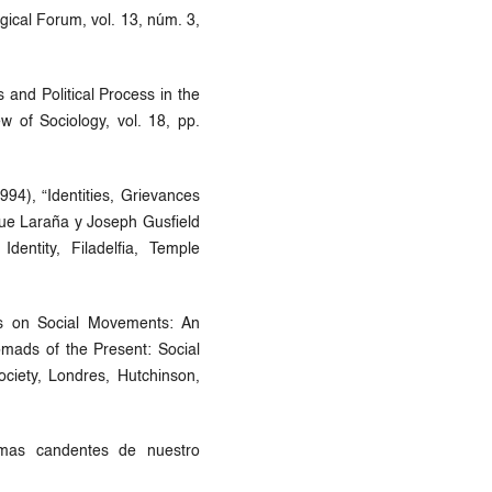
ical Forum, vol. 13, núm. 3,
 and Political Process in the
w of Sociology, vol. 18, pp.
94), “Identities, Grievances
ue Laraña y Joseph Gusfield
entity, Filadelfia, Temple
s on Social Movements: An
omads of the Present: Social
iety, Londres, Hutchinson,
lemas candentes de nuestro