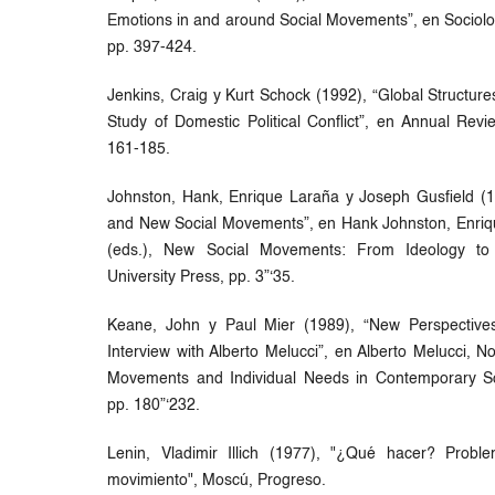
Emotions in and around Social Movements”, en Sociolog
pp. 397-424.
Jenkins, Craig y Kurt Schock (1992), “Global Structures
Study of Domestic Political Conflict”, en Annual Revie
161-185.
Johnston, Hank, Enrique Laraña y Joseph Gusfield (19
and New Social Movements”, en Hank Johnston, Enriq
(eds.), New Social Movements: From Ideology to Id
University Press, pp. 3”‘35.
Keane, John y Paul Mier (1989), “New Perspective
Interview with Alberto Melucci”, en Alberto Melucci, N
Movements and Individual Needs in Contemporary Soc
pp. 180”‘232.
Lenin, Vladimir Illich (1977), "¿Qué hacer? Prob
movimiento", Moscú, Progreso.