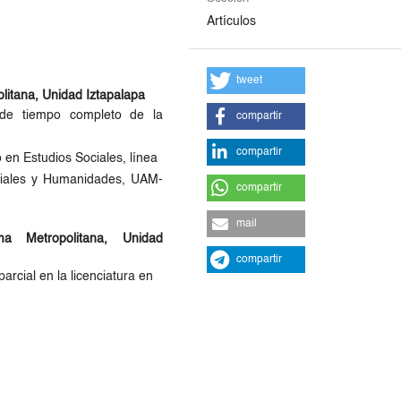
Artículos
tweet
litana, Unidad Iztapalapa
r de tiempo completo de la
compartir
compartir
o en Estudios Sociales, línea
ociales y Humanidades, UAM-
compartir
mail
ma Metropolitana, Unidad
compartir
arcial en la licenciatura en