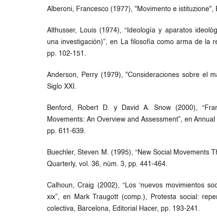
Alberoni, Francesco (1977), "Movimento e istituzione", B
Althusser, Louis (1974), “Ideología y aparatos ideoló
una investigación)”, en La filosofía como arma de la r
pp. 102-151.
Anderson, Perry (1979), "Consideraciones sobre el ma
Siglo XXI.
Benford, Robert D. y David A. Snow (2000), “Fra
Movements: An Overview and Assessment”, en Annual Re
pp. 611-639.
Buechler, Steven M. (1995), “New Social Movements Th
Quarterly, vol. 36, núm. 3, pp. 441-464.
Calhoun, Craig (2002), “Los ‘nuevos movimientos socia
xix”, en Mark Traugott (comp.), Protesta social: reper
colectiva, Barcelona, Editorial Hacer, pp. 193-241.