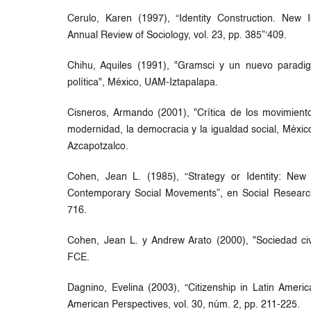
Cerulo, Karen (1997), “Identity Construction. New 
Annual Review of Sociology, vol. 23, pp. 385”‘409.
Chihu, Aquiles (1991), "Gramsci y un nuevo paradi
política", México, UAM-Iztapalapa.
Cisneros, Armando (2001), "Crítica de los movimiento
modernidad, la democracia y la igualdad social, Méxi
Azcapotzalco.
Cohen, Jean L. (1985), “Strategy or Identity: New
Contemporary Social Movements”, en Social Research
716.
Cohen, Jean L. y Andrew Arato (2000), "Sociedad civil
FCE.
Dagnino, Evelina (2003), “Citizenship in Latin America
American Perspectives, vol. 30, núm. 2, pp. 211-225.