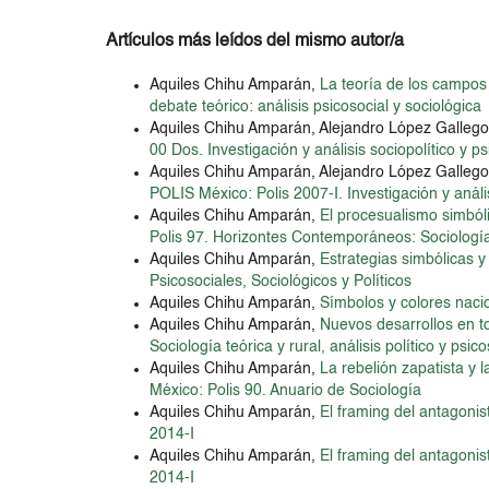
Artículos más leídos del mismo autor/a
Aquiles Chihu Amparán,
La teoría de los campos
debate teórico: análisis psicosocial y sociológica
Aquiles Chihu Amparán, Alejandro López Galleg
00 Dos. Investigación y análisis sociopolítico y ps
Aquiles Chihu Amparán, Alejandro López Galleg
POLIS México: Polis 2007-I. Investigación y anális
Aquiles Chihu Amparán,
El procesualismo simbóli
Polis 97. Horizontes Contemporáneos: Sociología
Aquiles Chihu Amparán,
Estrategias simbólicas y
Psicosociales, Sociológicos y Políticos
Aquiles Chihu Amparán,
Símbolos y colores nac
Aquiles Chihu Amparán,
Nuevos desarrollos en to
Sociología teórica y rural, análisis político y psico
Aquiles Chihu Amparán,
La rebelión zapatista y
México: Polis 90. Anuario de Sociología
Aquiles Chihu Amparán,
El framing del antagoni
2014-I
Aquiles Chihu Amparán,
El framing del antagoni
2014-I