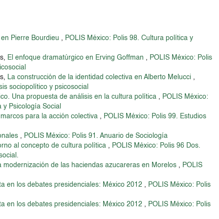
 en Pierre Bourdieu
,
POLIS México: Polis 98. Cultura política y
os,
El enfoque dramatúrgico en Erving Goffman
,
POLIS México: Polis
icosocial
os,
La construcción de la identidad colectiva en Alberto Melucci
,
is sociopolítico y psicosocial
co. Una propuesta de análisis en la cultura política
,
POLIS México:
 y Psicología Social
 marcos para la acción colectiva
,
POLIS México: Polis 99. Estudios
ionales
,
POLIS México: Polis 91. Anuario de Sociología
rno al concepto de cultura política
,
POLIS México: Polis 96 Dos.
social.
 la modernización de las haciendas azucareras en Morelos
,
POLIS
sta en los debates presidenciales: México 2012
,
POLIS México: Polis
sta en los debates presidenciales: México 2012
,
POLIS México: Polis