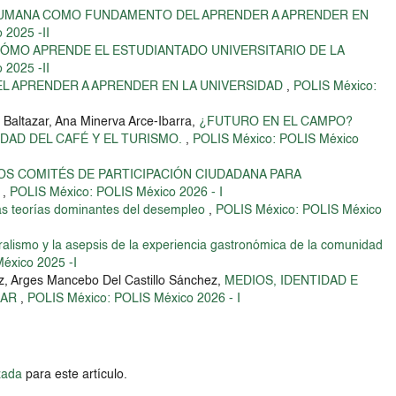
UMANA COMO FUNDAMENTO DEL APRENDER A APRENDER EN
 2025 -II
ÓMO APRENDE EL ESTUDIANTADO UNIVERSITARIO DE LA
 2025 -II
L APRENDER A APRENDER EN LA UNIVERSIDAD
,
POLIS México:
 Baltazar, Ana Minerva Arce-Ibarra,
¿FUTURO EN EL CAMPO?
DAD DEL CAFÉ Y EL TURISMO.
,
POLIS México: POLIS México
OS COMITÉS DE PARTICIPACIÓN CIUDADANA PARA
N
,
POLIS México: POLIS México 2026 - I
las teorías dominantes del desempleo
,
POLIS México: POLIS México
uralismo y la asepsis de la experiencia gastronómica de la comunidad
éxico 2025 -I
ez, Arges Mancebo Del Castillo Sánchez,
MEDIOS, IDENTIDAD E
MAR
,
POLIS México: POLIS México 2026 - I
zada
para este artículo.