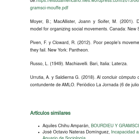
de:
https://elsudamericano.files.wordpress.com/2013/0
gramsci-mouffe.pdf
Moyer, B.; MacAllister, Joann y Soifer, M. (2001)
model for organizing social movements. Canada: New S
Piven, F. y Cloward, R. (2012). Poor people's movem
they fail. New York: Pantheon.
Russo, L. (1949). Machiavelli. Bari, Italia: Laterza.
Urrutia, A. y Saldierna G. (2018). Al concluir cómputo d
contundente de AMLO. Periódico La Jornada (6 de julio)
Artículos similares
Aquiles Chihu Amparán,
BOURDIEU Y GRAMSC
José Octavio Nateras Domínguez,
Incapacidad a
Anuario de Sociología