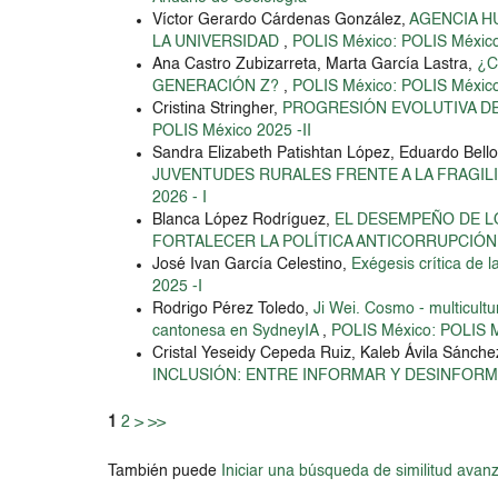
Víctor Gerardo Cárdenas González,
AGENCIA H
LA UNIVERSIDAD
,
POLIS México: POLIS México
Ana Castro Zubizarreta, Marta García Lastra,
¿C
GENERACIÓN Z?
,
POLIS México: POLIS México
Cristina Stringher,
PROGRESIÓN EVOLUTIVA DE
POLIS México 2025 -II
Sandra Elizabeth Patishtan López, Eduardo Bello
JUVENTUDES RURALES FRENTE A LA FRAGILI
2026 - I
Blanca López Rodríguez,
EL DESEMPEÑO DE L
FORTALECER LA POLÍTICA ANTICORRUPCIÓ
José Ivan García Celestino,
Exégesis crítica de 
2025 -I
Rodrigo Pérez Toledo,
Ji Wei. Cosmo - multicult
cantonesa en SydneyIA
,
POLIS México: POLIS M
Cristal Yeseidy Cepeda Ruiz, Kaleb Ávila Sánch
INCLUSIÓN: ENTRE INFORMAR Y DESINFOR
1
2
>
>>
También puede
Iniciar una búsqueda de similitud avan