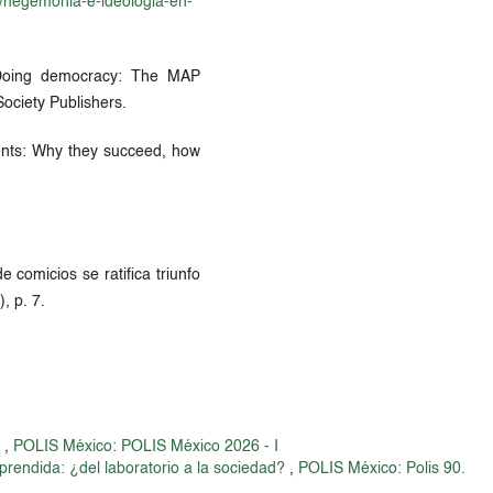
6/hegemonia-e-ideologia-en-
. Doing democracy: The MAP
ociety Publishers.
ents: Why they succeed, how
e comicios se ratifica triunfo
, p. 7.
I
,
POLIS México: POLIS México 2026 - I
prendida: ¿del laboratorio a la sociedad?
,
POLIS México: Polis 90.