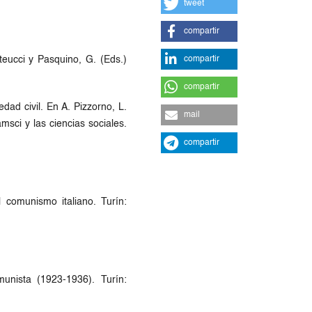
tweet
compartir
teucci y Pasquino, G. (Eds.)
compartir
.
compartir
dad civil. En A. Pizzorno, L.
mail
msci y las ciencias sociales.
compartir
 comunismo italiano. Turín:
unista (1923-1936). Turín: