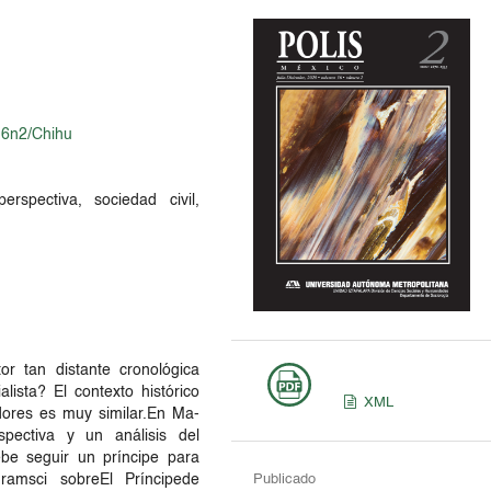
v16n2/Chihu
rspectiva, sociedad civil,
 tan distante cronológica
lista? El contexto histórico
XML
dores es muy similar.En Ma-
pectiva y un análisis del
ebe seguir un príncipe para
Publicado
ramsci sobreEl Príncipede