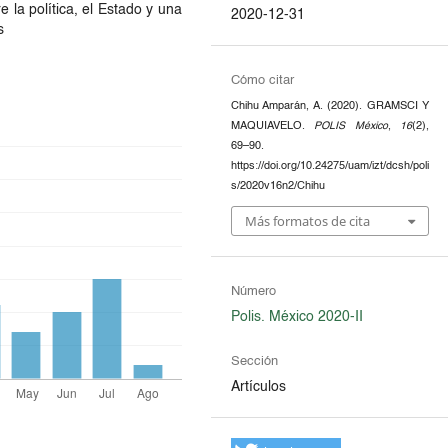
la política, el Estado y una
2020-12-31
s
Cómo citar
Chihu Amparán, A. (2020). GRAMSCI Y
MAQUIAVELO.
POLIS México
,
16
(2),
69–90.
https://doi.org/10.24275/uam/izt/dcsh/poli
s/2020v16n2/Chihu
Más formatos de cita
Número
Polis. México 2020-II
Sección
Artículos