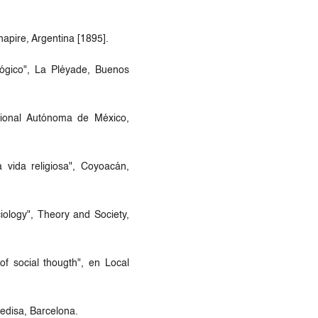
hapire, Argentina [1895].
lógico", La Pléyade, Buenos
acional Autónoma de México,
 vida religiosa", Coyoacán,
iology", Theory and Society,
of social thougth", en Local
Gedisa, Barcelona.