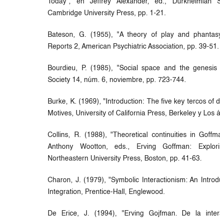
Today", en Jeffrey Alexander, ed., Durkheimian So
Cambridge University Press, pp. 1-21.
Bateson, G. (1955), "A theory of play and phantasy
Reports 2, American Psychiatric Association, pp. 39-51.
Bourdieu, P. (1985), "Social space and the genesis
Society 14, núm. 6, noviembre, pp. 723-744.
Burke, K. (1969), "Introduction: The five key tercos o
Motives, University of California Press, Berkeley y Los 
Collins, R. (1988), "Theoretical continuities in Gof
Anthony Wootton, eds., Erving Goffman: Explori
Northeastern University Press, Boston, pp. 41-63.
Charon, J. (1979), "Symbolic Interactionism: An Introdu
Integration, Prentice-Hall, Englewood.
De Erice, J. (1994), "Erving Gojfman. De la inter