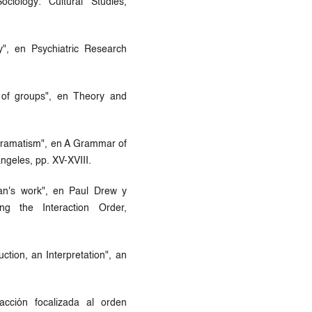
ciology: Cultural Studies,
", en Psychiatric Research
 of groups", en Theory and
f dramatism", en A Grammar of
ángeles, pp. XV-XVIII.
fman's work", en Paul Drew y
ng the Interaction Order,
ction, an Interpretation", an
acción focalizada al orden