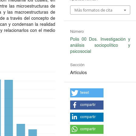
ción mediante los cuales, en
ntre las microestructuras de
Más formatos de cita
a y las macroestructuras de
de a través del concepto de
ican y condensan la realidad
s y relacionarlos con el medio
Número
Polis 00 Dos. Investigación y
análisis sociopolítico y
psicosocial
Sección
Artículos
tweet
compartir
compartir
compartir