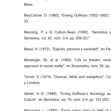
Mass.
MacCannel, D. (1983), "Erwing Goffman (1922-1982)", e
33.
Manning, P. y B. Cullum-Swan (1992), "Semiotics 
Semiotica, vol. 92, núm. 3-4, pp. 239-257.
Mead, H. (1972), "Espíritu, persona y sociedad", en Pa
Messinger, Sh. et al. (1962), "Life as theater: so
approach to social reality", en Sociometry, núm. 25, pp
Turner, V. (1974), "Dramas, fields and metaphors", Cor
y Londres.
Vester, H.-G. (1989), "Erving Goffman's Sociology a
Culture", en Semiotica, vol. 76, núm. 3-4, pp. 191-203.
Wacquant, L. (1993), "From ruling class to field of 