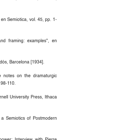
n Semiotica, vol. 45, pp. 1-
and framing: examples", en
idós, Barcelona [1934].
me notes on the dramaturgic
. 98-110.
nell University Press, Ithaca
s a Semiotics of Postmodern
power: Interview with Pierre