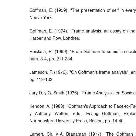
Goffman, E. (1959), "The presentation of self in every
Nueva York.
Goffman, E. (1974), "Frame analysis: an essay on the 
Harper and Row, Londres.
Heiskala, R. (1999), "From Goffman to semiotic sociolo
núm. 3-4, pp. 211-234.
Jameson, F. (1976), "On Goffman's frame analysis", en
pp. 119-133.
Jary D. y G. Smith (1976), "Frame Analysis", en Sociol
Kendon, A. (1988), "Goffman's Approach to Face-to-Fac
y Anthony Wotton, eds., Erving Goffman, Explori
Northeastern University Press, Boston, pp. 14-40.
Lemert, Ch. y A. Branaman (1977), "The Goffman R