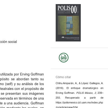
ción social
 utilizada por Erving Goffman
Cómo citar
opósito se abordan tanto su
Chihu Amparán, A., & López Gallegos, A.
 (self) y su análisis de los
(2016). El enfoque dramatúrgico en
teatrales con el propósito de
Erving Goffman.
POLIS México
,
2
, 239–
y se presentan sus imágenes
255. Recuperado a partir de
observada en términos de una
https://polismexico.izt.uam.mx/index.php
te a una audiencia. Goffman
/rp/article/view/534