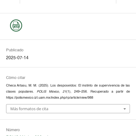
Publicado
2025-07-14
Cómo citar
Checa Artasu, M. M. (2025). Los desposeídos: El instinto de supervivencia de las
clases populares.
POLIS México
,
21
(1), 249–256. Recuperado a partir de
https://polismexico.izt.uam.mx/index.php/rp/article/view/988
Más formatos de cita
Número