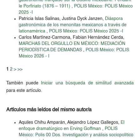
gastronomie française sur la Cuisine mexicaine. Pendant
le Porfiriato (1876 – 1911)
,
POLIS México: POLIS México
2025 -I
Patricia Islas Salinas, Justina Dyck Janzen,
Diáspora
gastronómica de los menonitas mexicanos a través de
lationamérica
,
POLIS México: POLIS México 2025 -I
Carlos Martínez-Carmona, Fabian Hernández Cerda,
MARCHAS DEL ORGULLO EN MÉXICO: MEDIACIÓN
PERIODÍSTICA DE DEMANDAS
,
POLIS México: POLIS
México 2026 - I
1
2
>
>>
También puede
Iniciar una búsqueda de similitud avanzada
para este artículo.
Artículos más leídos del mismo autor/a
Aquiles Chihu Amparán, Alejandro López Gallegos,
El
enfoque dramatúrgico en Erving Goffman
,
POLIS
México: Polis 00 Dos. Investigación y análisis sociopolítico