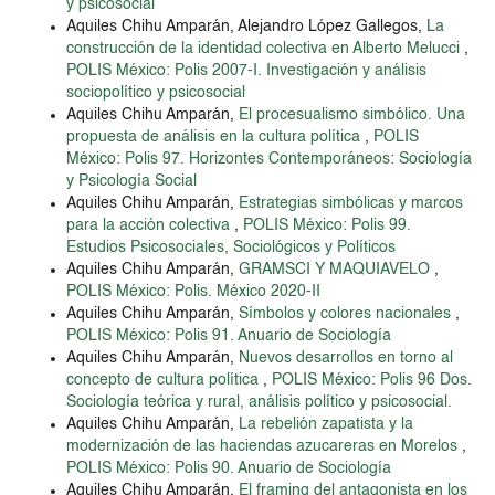
y psicosocial
Aquiles Chihu Amparán, Alejandro López Gallegos,
La
construcción de la identidad colectiva en Alberto Melucci
,
POLIS México: Polis 2007-I. Investigación y análisis
sociopolítico y psicosocial
Aquiles Chihu Amparán,
El procesualismo simbólico. Una
propuesta de análisis en la cultura política
,
POLIS
México: Polis 97. Horizontes Contemporáneos: Sociología
y Psicología Social
Aquiles Chihu Amparán,
Estrategias simbólicas y marcos
para la acción colectiva
,
POLIS México: Polis 99.
Estudios Psicosociales, Sociológicos y Políticos
Aquiles Chihu Amparán,
GRAMSCI Y MAQUIAVELO
,
POLIS México: Polis. México 2020-II
Aquiles Chihu Amparán,
Símbolos y colores nacionales
,
POLIS México: Polis 91. Anuario de Sociología
Aquiles Chihu Amparán,
Nuevos desarrollos en torno al
concepto de cultura política
,
POLIS México: Polis 96 Dos.
Sociología teórica y rural, análisis político y psicosocial.
Aquiles Chihu Amparán,
La rebelión zapatista y la
modernización de las haciendas azucareras en Morelos
,
POLIS México: Polis 90. Anuario de Sociología
Aquiles Chihu Amparán,
El framing del antagonista en los