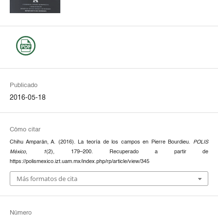
Publicado
2016-05-18
Cómo citar
Chihu Amparán, A. (2016). La teoría de los campos en Pierre Bourdieu.
POLIS
México
,
1
(2), 179–200. Recuperado a partir de
https://polismexico.izt.uam.mx/index.php/rp/article/view/345
Más formatos de cita
Número