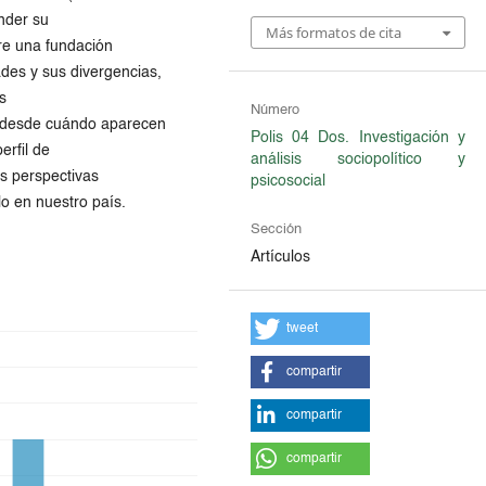
ender su
Más formatos de cita
tre una fundación
des y sus divergencias,
as
Número
r desde cuándo aparecen
Polis 04 Dos. Investigación y
erfil de
análisis sociopolítico y
as perspectivas
psicosocial
o en nuestro país.
Sección
Artículos
tweet
compartir
compartir
compartir