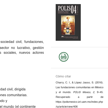
sociedad civil, fundaciones,
sector no lucrativo, gestión
es sociales, nuevos actores
Cómo citar
Charry, C. I., & López Jasso, S. (2016).
Las fundaciones comunitarias en México
ad civil, dirigida
y el mundo.
POLIS México
,
2
, 9–45.
ones comunitarias.
Recuperado a partir de
ndo y
https://polismexico.izt.uam.mx/index.php
el mundo (el continente
/rp/article/view/406