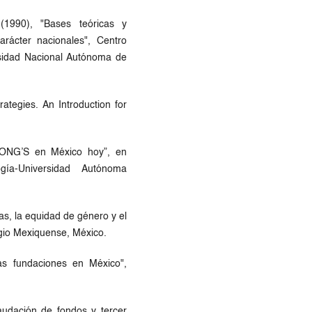
(1990), "Bases teóricas y
arácter nacionales", Centro
ersidad Nacional Autónoma de
tegies. An Introduction for
s ONG’S en México hoy”, en
ía-Universidad Autónoma
as, la equidad de género y el
egio Mexiquense, México.
as fundaciones en México",
audación de fondos y tercer