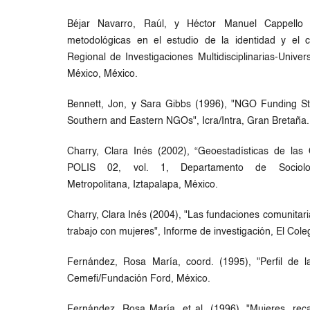
Béjar Navarro, Raúl, y Héctor Manuel Cappello 
metodológicas en el estudio de la identidad y el c
Regional de Investigaciones Multidisciplinarias-Univ
México, México.
Bennett, Jon, y Sara Gibbs (1996), "NGO Funding Stra
Southern and Eastern NGOs", Icra/Intra, Gran Bretaña.
Charry, Clara Inés (2002), “Geoestadísticas de la
POLIS 02, vol. 1, Departamento de Sociolog
Metropolitana, Iztapalapa, México.
Charry, Clara Inés (2004), "Las fundaciones comunitari
trabajo con mujeres", Informe de investigación, El Col
Fernández, Rosa María, coord. (1995), "Perfil de l
Cemefi/Fundación Ford, México.
Fernández, Rosa María, et al. (1996), "Mujeres, rec