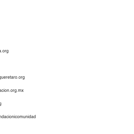
a.org
ueretaro.org
acion.org.mx
g
undacionicomunidad