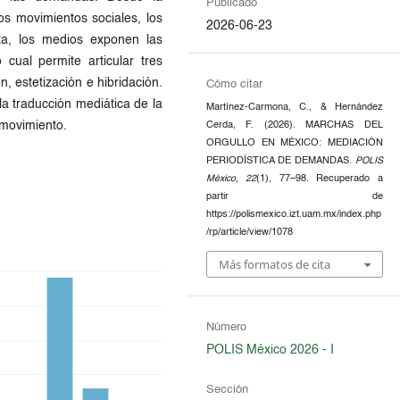
Publicado
os movimientos sociales, los
2026-06-23
sta, los medios exponen las
cual permite articular tres
 estetización e hibridación.
Cómo citar
a traducción mediática de la
Martínez-Carmona, C., & Hernández
 movimiento.
Cerda, F. (2026). MARCHAS DEL
ORGULLO EN MÉXICO: MEDIACIÓN
PERIODÍSTICA DE DEMANDAS.
POLIS
México
,
22
(1), 77–98. Recuperado a
partir de
https://polismexico.izt.uam.mx/index.php
/rp/article/view/1078
Más formatos de cita
Número
POLIS México 2026 - I
Sección