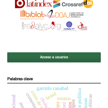
Acceso a usuarios
Palabras clave
garrido canabal
crisis de valores
brasil
comentario
estatus
cholq’ij
campos