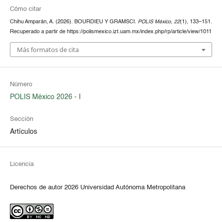
Cómo citar
Chihu Amparán, A. (2026). BOURDIEU Y GRAMSCI.
POLIS México
,
22
(1), 133–151.
Recuperado a partir de https://polismexico.izt.uam.mx/index.php/rp/article/view/1011
Más formatos de cita
Número
POLIS México 2026 - I
Sección
Artículos
Licencia
Derechos de autor 2026 Universidad Autónoma Metropolitana