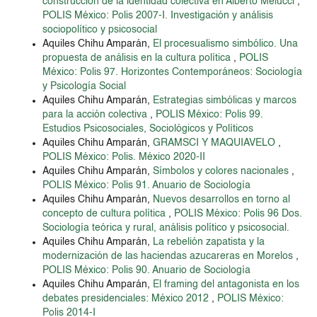
construcción de la identidad colectiva en Alberto Melucci
,
POLIS México: Polis 2007-I. Investigación y análisis
sociopolítico y psicosocial
Aquiles Chihu Amparán,
El procesualismo simbólico. Una
propuesta de análisis en la cultura política
,
POLIS
México: Polis 97. Horizontes Contemporáneos: Sociología
y Psicología Social
Aquiles Chihu Amparán,
Estrategias simbólicas y marcos
para la acción colectiva
,
POLIS México: Polis 99.
Estudios Psicosociales, Sociológicos y Políticos
Aquiles Chihu Amparán,
GRAMSCI Y MAQUIAVELO
,
POLIS México: Polis. México 2020-II
Aquiles Chihu Amparán,
Símbolos y colores nacionales
,
POLIS México: Polis 91. Anuario de Sociología
Aquiles Chihu Amparán,
Nuevos desarrollos en torno al
concepto de cultura política
,
POLIS México: Polis 96 Dos.
Sociología teórica y rural, análisis político y psicosocial.
Aquiles Chihu Amparán,
La rebelión zapatista y la
modernización de las haciendas azucareras en Morelos
,
POLIS México: Polis 90. Anuario de Sociología
Aquiles Chihu Amparán,
El framing del antagonista en los
debates presidenciales: México 2012
,
POLIS México:
Polis 2014-I