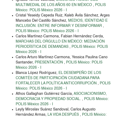
MULTIMEDIAL DE LOS AÑOS 60 EN MÉXICO
,
POLIS
México: POLIS México 2026 - I
Cristal Yeseidy Cepeda Ruiz, Kaleb Ávila Sánchez, Arges
Mancebo Del Castillo Sánchez,
MEDIOS, IDENTIDAD E
INCLUSIÓN: ENTRE INFORMAR Y DESINFORMAR
,
POLIS México: POLIS México 2026 - I
Carlos Martínez-Carmona, Fabian Hernández Cerda,
MARCHAS DEL ORGULLO EN MÉXICO: MEDIACIÓN
PERIODÍSTICA DE DEMANDAS
,
POLIS México: POLIS
México 2026 - I
Carlos Arturo Martínez-Carmona, Yessica Paulina Cano
Santander,
PRESENTACIÓN
,
POLIS México: POLIS
México 2026 - I
Blanca López Rodríguez,
EL DESEMPEÑO DE LOS
COMITÉS DE PARTICIPACIÓN CIUDADANA PARA
FORTALECER LA POLÍTICA ANTICORRUPCIÓN
,
POLIS
México: POLIS México 2026 - I
Athos Gallaghan Gutiérrez García,
ASOCIACIONISMO,
DEMOCRACIA Y PROPIEDAD SOCIAL.
,
POLIS México:
POLIS México 2026 - I
Leyly Miroslav Suárez Sandoval, Carlos Augusto
Hernández Armas,
LA VIDA DESPUÉS
,
POLIS México: