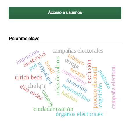
Acceso a usuarios
Palabras clave
campañas electorales
impuestos
moscovici
tabasco
ortega
crisis de valores
exclusión
brasil
iztapalapa
prd
campaña electoral
estatus
comentario
proceso electoral
madrazo
ulrich beck
inversión
neorrealismo
cholq’ij
díaz ordaz
cognición
campos
habitos
ciudadanización
órganos electorales