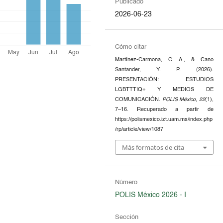
Publicado
2026-06-23
Cómo citar
Martínez-Carmona, C. A., & Cano
Santander, Y. P. (2026).
PRESENTACIÓN: ESTUDIOS
LGBTTTIQ+ Y MEDIOS DE
COMUNICACIÓN.
POLIS México
,
22
(1),
7–16. Recuperado a partir de
https://polismexico.izt.uam.mx/index.php
/rp/article/view/1087
Más formatos de cita
Número
POLIS México 2026 - I
Sección