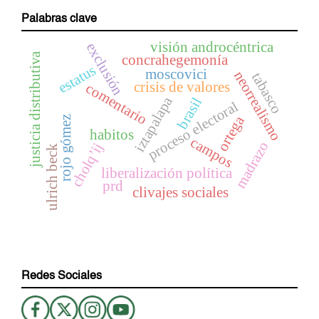
Palabras clave
visión androcéntrica
exclusión
justicia distributiva
concrahegemonía
estatus
moscovici
neorrealismo
tabasco
crisis de valores
comentario
iztapalapa
brasil
proceso electoral
ortega
rojo gómez
habitos
campos
madrazo
cholq’ij
ulrich beck
liberalización política
prd
clivajes sociales
Redes Sociales