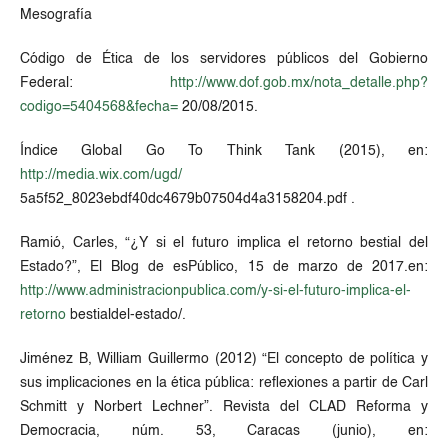
Mesografía
Código de Ética de los servidores públicos del Gobierno
Federal:
http://www.dof.gob.mx/nota_detalle.php?
codigo=5404568&fecha=
20/08/2015.
Índice Global Go To Think Tank (2015), en:
http://media.wix.com/ugd/
5a5f52_8023ebdf40dc4679b07504d4a3158204.pdf .
Ramió, Carles, “¿Y si el futuro implica el retorno bestial del
Estado?”, El Blog de esPúblico, 15 de marzo de 2017.en:
http://www.administracionpublica.com/y-si-el-futuro-implica-el-
retorno
bestialdel-estado/.
Jiménez B, William Guillermo (2012) “El concepto de política y
sus implicaciones en la ética pública: reflexiones a partir de Carl
Schmitt y Norbert Lechner”. Revista del CLAD Reforma y
Democracia, núm. 53, Caracas (junio), en: