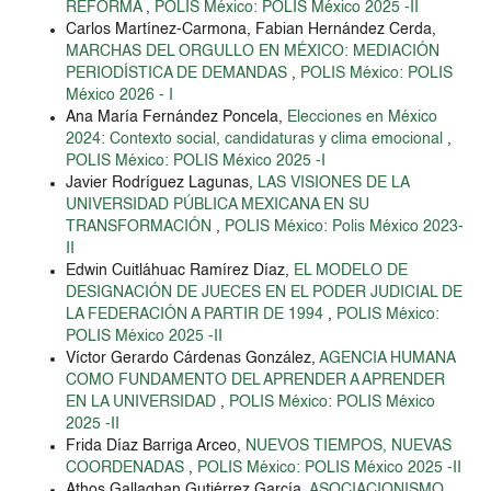
REFORMA
,
POLIS México: POLIS México 2025 -II
Carlos Martínez-Carmona, Fabian Hernández Cerda,
MARCHAS DEL ORGULLO EN MÉXICO: MEDIACIÓN
PERIODÍSTICA DE DEMANDAS
,
POLIS México: POLIS
México 2026 - I
Ana María Fernández Poncela,
Elecciones en México
2024: Contexto social, candidaturas y clima emocional
,
POLIS México: POLIS México 2025 -I
Javier Rodríguez Lagunas,
LAS VISIONES DE LA
UNIVERSIDAD PÚBLICA MEXICANA EN SU
TRANSFORMACIÓN
,
POLIS México: Polis México 2023-
II
Edwin Cuitláhuac Ramírez Díaz,
EL MODELO DE
DESIGNACIÓN DE JUECES EN EL PODER JUDICIAL DE
LA FEDERACIÓN A PARTIR DE 1994
,
POLIS México:
POLIS México 2025 -II
Víctor Gerardo Cárdenas González,
AGENCIA HUMANA
COMO FUNDAMENTO DEL APRENDER A APRENDER
EN LA UNIVERSIDAD
,
POLIS México: POLIS México
2025 -II
Frida Díaz Barriga Arceo,
NUEVOS TIEMPOS, NUEVAS
COORDENADAS
,
POLIS México: POLIS México 2025 -II
Athos Gallaghan Gutiérrez García,
ASOCIACIONISMO,