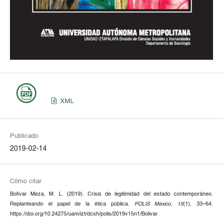
XML
Publicado
2019-02-14
Cómo citar
Bolívar Meza, M. L. (2019). Crisis de legitimidad del estado contemporáneo.
Replanteando el papel de la ética pública.
POLIS México
,
15
(1), 33–64.
https://doi.org/10.24275/uam/izt/dcsh/polis/2019v15n1/Bolivar