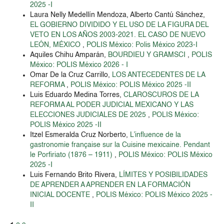
2025 -I
Laura Nelly Medellín Mendoza, Alberto Cantú Sánchez,
EL GOBIERNO DIVIDIDO Y EL USO DE LA FIGURA DEL
VETO EN LOS AÑOS 2003-2021. EL CASO DE NUEVO
LEÓN, MÉXICO
,
POLIS México: Polis México 2023-I
Aquiles Chihu Amparán,
BOURDIEU Y GRAMSCI
,
POLIS
México: POLIS México 2026 - I
Omar De la Cruz Carrillo,
LOS ANTECEDENTES DE LA
REFORMA
,
POLIS México: POLIS México 2025 -II
Luis Eduardo Medina Torres,
CLAROSCUROS DE LA
REFORMA AL PODER JUDICIAL MEXICANO Y LAS
ELECCIONES JUDICIALES DE 2025
,
POLIS México:
POLIS México 2025 -II
Itzel Esmeralda Cruz Norberto,
L’influence de la
gastronomie française sur la Cuisine mexicaine. Pendant
le Porfiriato (1876 – 1911)
,
POLIS México: POLIS México
2025 -I
Luis Fernando Brito Rivera,
LÍMITES Y POSIBILIDADES
DE APRENDER A APRENDER EN LA FORMACIÓN
INICIAL DOCENTE
,
POLIS México: POLIS México 2025 -
II