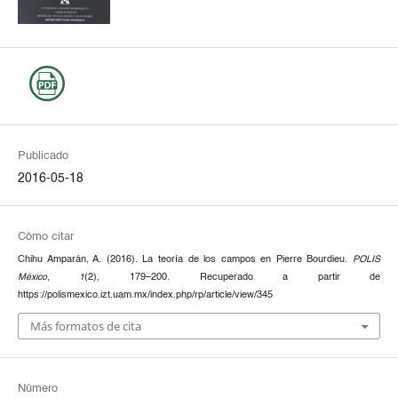
Publicado
2016-05-18
Cómo citar
Chihu Amparán, A. (2016). La teoría de los campos en Pierre Bourdieu.
POLIS
México
,
1
(2), 179–200. Recuperado a partir de
https://polismexico.izt.uam.mx/index.php/rp/article/view/345
Más formatos de cita
Número