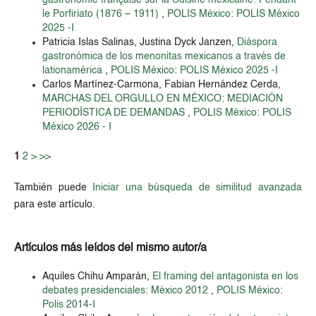
gastronomie française sur la Cuisine mexicaine. Pendant
le Porfiriato (1876 – 1911)
,
POLIS México: POLIS México
2025 -I
Patricia Islas Salinas, Justina Dyck Janzen,
Diáspora
gastronómica de los menonitas mexicanos a través de
lationamérica
,
POLIS México: POLIS México 2025 -I
Carlos Martínez-Carmona, Fabian Hernández Cerda,
MARCHAS DEL ORGULLO EN MÉXICO: MEDIACIÓN
PERIODÍSTICA DE DEMANDAS
,
POLIS México: POLIS
México 2026 - I
1
2
>
>>
También puede
Iniciar una búsqueda de similitud avanzada
para este artículo.
Artículos más leídos del mismo autor/a
Aquiles Chihu Amparán,
El framing del antagonista en los
debates presidenciales: México 2012
,
POLIS México:
Polis 2014-I