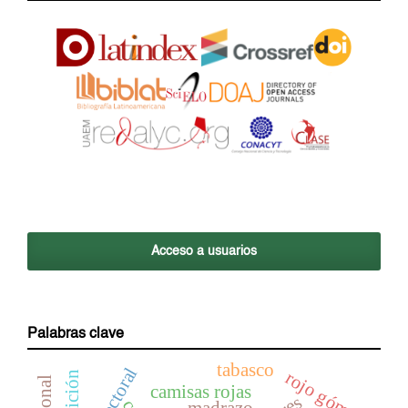
Acceso a usuarios
Palabras clave
tabasco
rojo gómez
cognición
camisas rojas
madrazo