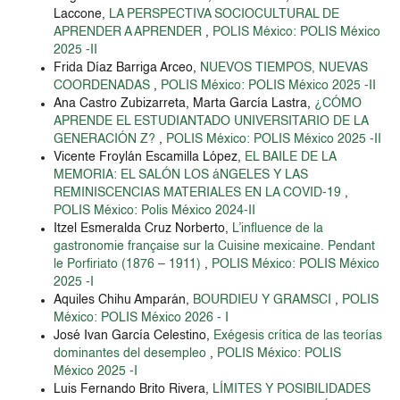
Laccone,
LA PERSPECTIVA SOCIOCULTURAL DE
APRENDER A APRENDER
,
POLIS México: POLIS México
2025 -II
Frida Díaz Barriga Arceo,
NUEVOS TIEMPOS, NUEVAS
COORDENADAS
,
POLIS México: POLIS México 2025 -II
Ana Castro Zubizarreta, Marta García Lastra,
¿CÓMO
APRENDE EL ESTUDIANTADO UNIVERSITARIO DE LA
GENERACIÓN Z?
,
POLIS México: POLIS México 2025 -II
Vicente Froylán Escamilla López,
EL BAILE DE LA
MEMORIA: EL SALÓN LOS áNGELES Y LAS
REMINISCENCIAS MATERIALES EN LA COVID-19
,
POLIS México: Polis México 2024-II
Itzel Esmeralda Cruz Norberto,
L’influence de la
gastronomie française sur la Cuisine mexicaine. Pendant
le Porfiriato (1876 – 1911)
,
POLIS México: POLIS México
2025 -I
Aquiles Chihu Amparán,
BOURDIEU Y GRAMSCI
,
POLIS
México: POLIS México 2026 - I
José Ivan García Celestino,
Exégesis crítica de las teorías
dominantes del desempleo
,
POLIS México: POLIS
México 2025 -I
Luis Fernando Brito Rivera,
LÍMITES Y POSIBILIDADES