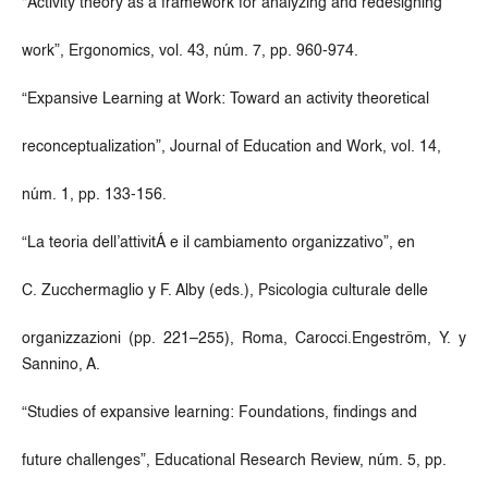
“Activity theory as a framework for analyzing and redesigning
work”, Ergonomics, vol. 43, núm. 7, pp. 960-974.
“Expansive Learning at Work: Toward an activity theoretical
reconceptualization”, Journal of Education and Work, vol. 14,
núm. 1, pp. 133-156.
“La teoria dell’attivitÁ e il cambiamento organizzativo”, en
C. Zucchermaglio y F. Alby (eds.), Psicologia culturale delle
organizzazioni (pp. 221–255), Roma, Carocci.Engeström, Y. y
Sannino, A.
“Studies of expansive learning: Foundations, findings and
future challenges”, Educational Research Review, núm. 5, pp.