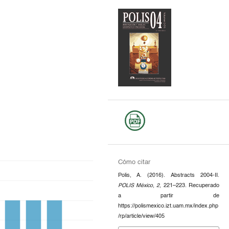
Cómo citar
Polis, A. (2016). Abstracts 2004-II.
POLIS México
,
2
, 221–223. Recuperado
a partir de
https://polismexico.izt.uam.mx/index.php
/rp/article/view/405