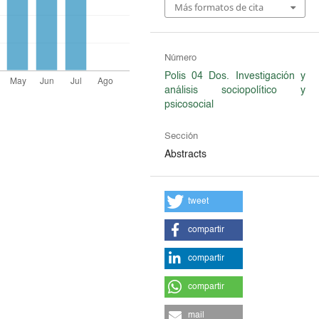
Más formatos de cita
Número
Polis 04 Dos. Investigación y
análisis sociopolítico y
psicosocial
Sección
Abstracts
tweet
compartir
compartir
compartir
mail