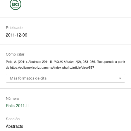
Publicado
2011-12-06
Cómo citar
Polis, A. (2011). Abstracs 2011-II.
POLIS México
,
7
(2), 283–286. Recuperado a partir
de https://polismexico.izt.uam.mx/index.php/rp/article/view/557
Más formatos de cita
Número
Polis 2011-II
Sección
Abstracts