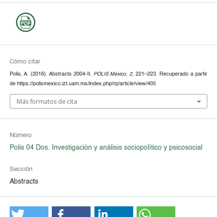
Cómo citar
Polis, A. (2016). Abstracts 2004-II.
POLIS México
,
2
, 221–223. Recuperado a partir
de https://polismexico.izt.uam.mx/index.php/rp/article/view/405
Más formatos de cita
Número
Polis 04 Dos. Investigación y análisis sociopolítico y psicosocial
Sección
Abstracts