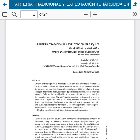
PARTERÍA TRADICIONAL Y EXPLOTACIÓN JERÁRQUICA EN EL SURESTE MEXICANO