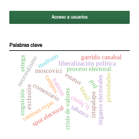
Acceso a usuarios
Palabras clave
madrazo
garrido canabal
neorrealismo
ortega
liberalización política
proceso electoral
moscovici
estatus
prioridades
campos
órganos electorales
habitos
prd
comentario
exclusión
brasil
crisis de valores
cognición
iztapalapa
cholq’ij
camisas rojas
tabasco
spot electoral