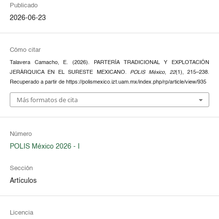
Publicado
2026-06-23
Cómo citar
Talavera Camacho, E. (2026). PARTERÍA TRADICIONAL Y EXPLOTACIÓN
JERÁRQUICA EN EL SURESTE MEXICANO.
POLIS México
,
22
(1), 215–238.
Recuperado a partir de https://polismexico.izt.uam.mx/index.php/rp/article/view/935
Más formatos de cita
Número
POLIS México 2026 - I
Sección
Artículos
Licencia