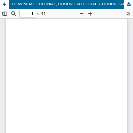
COMUNIDAD COLONIAL, COMUNIDAD SOCIAL Y COMUNIDAD NEOLIBERAL: FORMAS HISTÓRICAS DE LA COMUNIDAD AGRARIA EN MÉXICO