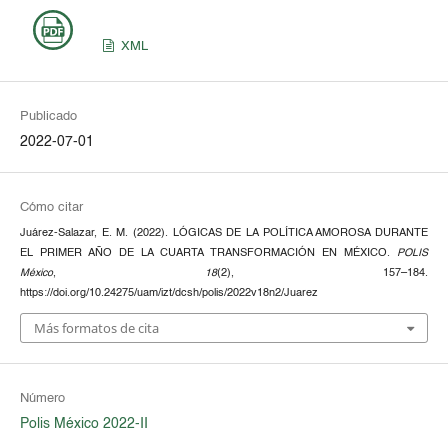
XML
Publicado
2022-07-01
Cómo citar
Juárez-Salazar, E. M. (2022). LÓGICAS DE LA POLÍTICA AMOROSA DURANTE
EL PRIMER AÑO DE LA CUARTA TRANSFORMACIÓN EN MÉXICO.
POLIS
México
,
18
(2), 157–184.
https://doi.org/10.24275/uam/izt/dcsh/polis/2022v18n2/Juarez
Más formatos de cita
Número
Polis México 2022-II