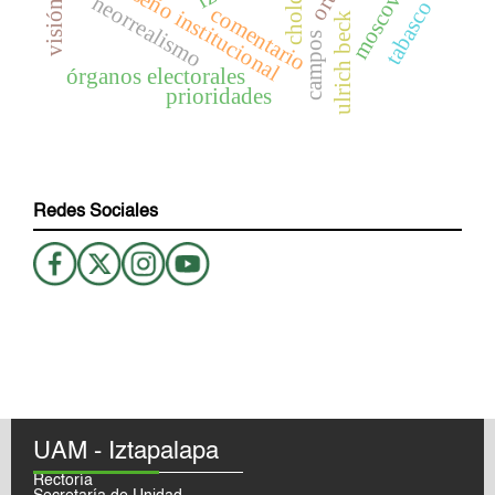
moscovici
cholq’ij
diseño institucional
neorrealismo
tabasco
comentario
ulrich beck
campos
órganos electorales
prioridades
Redes Sociales
UAM - Iztapalapa
Rectoría