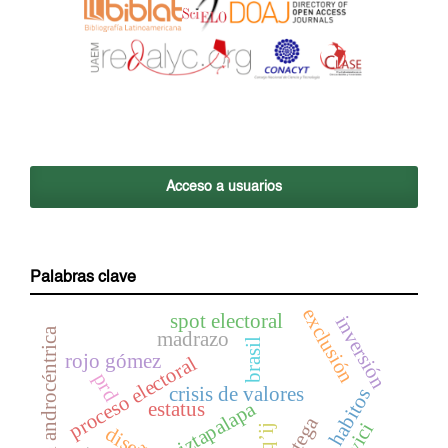
Acceso a usuarios
Palabras clave
exclusión
spot electoral
inversión
visión androcéntrica
madrazo
brasil
rojo gómez
proceso electoral
prd
crisis de valores
habitos
iztapalapa
estatus
ortega