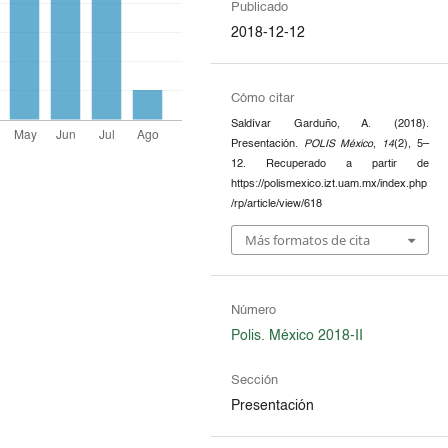
Publicado
2018-12-12
Cómo citar
Saldívar Garduño, A. (2018).
Presentación.
POLIS México
,
14
(2), 5–
12. Recuperado a partir de
https://polismexico.izt.uam.mx/index.php
/rp/article/view/618
Más formatos de cita
Número
Polis. México 2018-II
Sección
Presentación