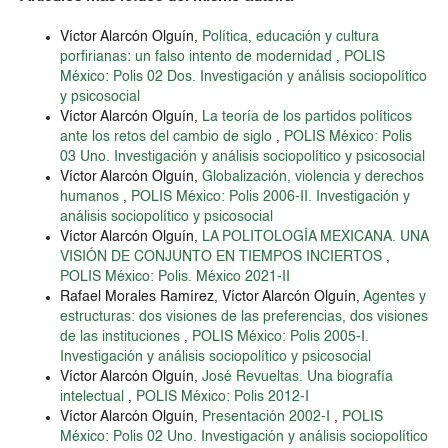
Víctor Alarcón Olguín,
Política, educación y cultura
porfirianas: un falso intento de modernidad
,
POLIS
México: Polis 02 Dos. Investigación y análisis sociopolítico
y psicosocial
Víctor Alarcón Olguín,
La teoría de los partidos políticos
ante los retos del cambio de siglo
,
POLIS México: Polis
03 Uno. Investigación y análisis sociopolítico y psicosocial
Víctor Alarcón Olguín,
Globalización, violencia y derechos
humanos
,
POLIS México: Polis 2006-II. Investigación y
análisis sociopolítico y psicosocial
Víctor Alarcón Olguín,
LA POLITOLOGÍA MEXICANA. UNA
VISIÓN DE CONJUNTO EN TIEMPOS INCIERTOS
,
POLIS México: Polis. México 2021-II
Rafael Morales Ramírez, Víctor Alarcón Olguín,
Agentes y
estructuras: dos visiones de las preferencias, dos visiones
de las instituciones
,
POLIS México: Polis 2005-I.
Investigación y análisis sociopolítico y psicosocial
Víctor Alarcón Olguín,
José Revueltas. Una biografía
intelectual
,
POLIS México: Polis 2012-I
Víctor Alarcón Olguín,
Presentación 2002-I
,
POLIS
México: Polis 02 Uno. Investigación y análisis sociopolítico