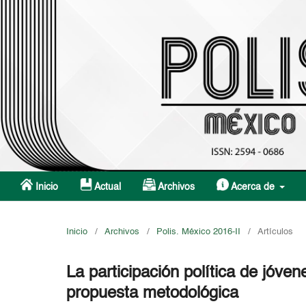
Inicio
Actual
Archivos
Acerca de
Inicio
/
Archivos
/
Polis. México 2016-II
/
Artículos
La participación política de jóve
propuesta metodológica