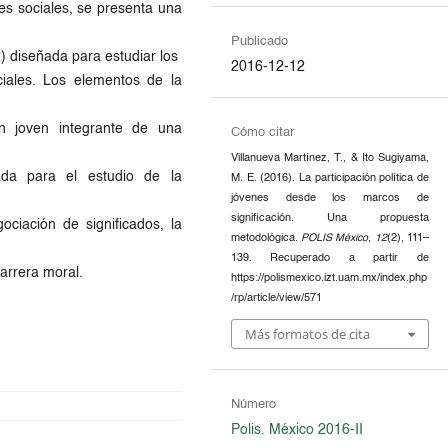
res sociales, se presenta una
Publicado
) diseñada para estudiar los
2016-12-12
iales. Los elementos de la
n joven integrante de una
Cómo citar
Villanueva Martínez, T., & Ito Sugiyama,
ada para el estudio de la
M. E. (2016). La participación política de
jóvenes desde los marcos de
significación. Una propuesta
ociación de significados, la
metodológica.
POLIS México
,
12
(2), 111–
139. Recuperado a partir de
carrera moral.
https://polismexico.izt.uam.mx/index.php
/rp/article/view/571
Más formatos de cita
Número
Polis. México 2016-II