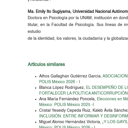
Ma. Emily Ito Sugiyama,
Universidad Nacional Autóno
Doctora en Psicología por la UNAM, institución en don
titular, en la Facultad de Psicología. Sus líneas de i
estudio
de la identidad, los valores, la ciudadanía y la globali
Artículos similares
Athos Gallaghan Gutiérrez García,
ASOCIACION
POLIS México 2026 - I
Blanca López Rodríguez,
EL DESEMPEÑO DE L
FORTALECER LA POLÍTICA ANTICORRUPCIÓ
Ana María Fernández Poncela,
Elecciones en Mé
México: POLIS México 2025 -I
Cristal Yeseidy Cepeda Ruiz, Kaleb Ávila Sánch
INCLUSIÓN: ENTRE INFORMAR Y DESINFOR
Miguel Alonso Hernández Victoria,
¡Y LOS GAYS
México: POLIS México 2026 - I