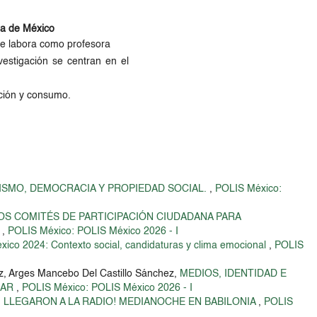
ma de México
de labora como profesora
nvestigación se centran en el
zación y consumo.
ISMO, DEMOCRACIA Y PROPIEDAD SOCIAL.
,
POLIS México:
OS COMITÉS DE PARTICIPACIÓN CIUDADANA PARA
N
,
POLIS México: POLIS México 2026 - I
xico 2024: Contexto social, candidaturas y clima emocional
,
POLIS
ez, Arges Mancebo Del Castillo Sánchez,
MEDIOS, IDENTIDAD E
MAR
,
POLIS México: POLIS México 2026 - I
, LLEGARON A LA RADIO! MEDIANOCHE EN BABILONIA
,
POLIS