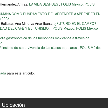
o Hernández Armas,
LA VIDA DESPUÉS
,
POLIS México: POLIS
UMANA COMO FUNDAMENTO DEL APRENDER A APRENDER EN
 2025 -II
 Baltazar, Ana Minerva Arce-Ibarra,
¿FUTURO EN EL CAMPO?
DAD DEL CAFÉ Y EL TURISMO.
,
POLIS México: POLIS México
ora gastronómica de los menonitas mexicanos a través de
5 -I
l instinto de supervivencia de las clases populares
,
POLIS México:
zada
para este artículo.
Ubicación