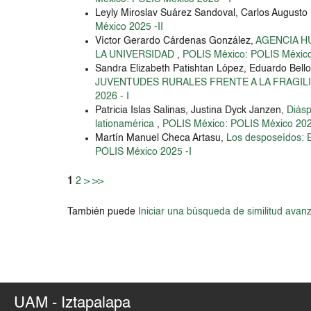
Leyly Miroslav Suárez Sandoval, Carlos August
México 2025 -II
Víctor Gerardo Cárdenas González,
AGENCIA H
LA UNIVERSIDAD
,
POLIS México: POLIS México
Sandra Elizabeth Patishtan López, Eduardo Bello
JUVENTUDES RURALES FRENTE A LA FRAGILI
2026 - I
Patricia Islas Salinas, Justina Dyck Janzen,
Diásp
lationamérica
,
POLIS México: POLIS México 202
Martín Manuel Checa Artasu,
Los desposeídos: E
POLIS México 2025 -I
1
2
>
>>
También puede
Iniciar una búsqueda de similitud avan
UAM - Iztapalapa