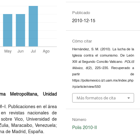
Publicado
2010-12-15
Cómo citar
Hernández, S. M. (2010). La lucha de la
Iglesia contra el comunismo. De León
XIII al Segundo Concilio Vaticano.
POLIS
México
,
6
(2), 225–235. Recuperado a
partir de
https://polismexico.izt.uam.mx/index.php
/rp/article/view/550
oma Metropolitana, Unidad
Más formatos de cita
–I. Publicaciones en el área
ia en revistas nacionales de
 sobre Vico, Universidad de
Número
 Zulia, Maracaibo, Venezuela;
Polis 2010-II
oma de Madrid, España.