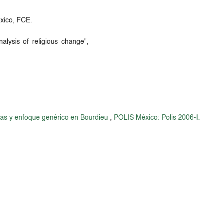
éxico, FCE.
nalysis of religious change",
ivas y enfoque genérico en Bourdieu
,
POLIS México: Polis 2006-I.
l