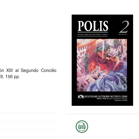
n XIII al Segundo Concilio
9, 156 pp.