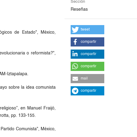
Sección
Reseñas
tweet
lógicos de Estado", México,
compartir
evolucionaria o reformista?",
compartir
compartir
UAM-Iztapalapa.
mail
sayo sobre la idea comunista
compartir
eligioso”, en Manuel Fraijó,
Trotta, pp. 133-155.
 Partido Comunista", México,