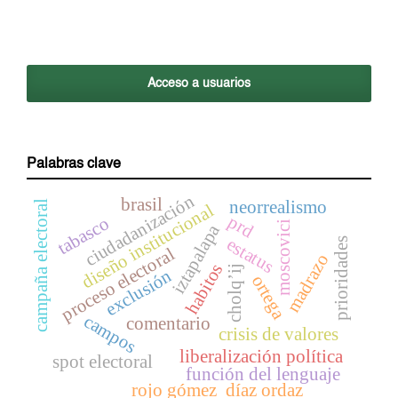
Acceso a usuarios
Palabras clave
ciudadanización
brasil
neorrealismo
campaña electoral
diseño institucional
prd
tabasco
moscovici
iztapalapa
estatus
prioridades
proceso electoral
madrazo
habitos
cholq’ij
exclusión
ortega
campos
comentario
crisis de valores
liberalización política
spot electoral
función del lenguaje
rojo gómez
díaz ordaz