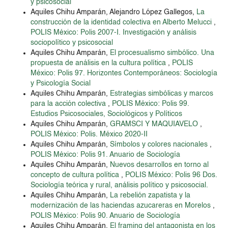
y psicosocial
Aquiles Chihu Amparán, Alejandro López Gallegos,
La
construcción de la identidad colectiva en Alberto Melucci
,
POLIS México: Polis 2007-I. Investigación y análisis
sociopolítico y psicosocial
Aquiles Chihu Amparán,
El procesualismo simbólico. Una
propuesta de análisis en la cultura política
,
POLIS
México: Polis 97. Horizontes Contemporáneos: Sociología
y Psicología Social
Aquiles Chihu Amparán,
Estrategias simbólicas y marcos
para la acción colectiva
,
POLIS México: Polis 99.
Estudios Psicosociales, Sociológicos y Políticos
Aquiles Chihu Amparán,
GRAMSCI Y MAQUIAVELO
,
POLIS México: Polis. México 2020-II
Aquiles Chihu Amparán,
Símbolos y colores nacionales
,
POLIS México: Polis 91. Anuario de Sociología
Aquiles Chihu Amparán,
Nuevos desarrollos en torno al
concepto de cultura política
,
POLIS México: Polis 96 Dos.
Sociología teórica y rural, análisis político y psicosocial.
Aquiles Chihu Amparán,
La rebelión zapatista y la
modernización de las haciendas azucareras en Morelos
,
POLIS México: Polis 90. Anuario de Sociología
Aquiles Chihu Amparán,
El framing del antagonista en los