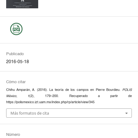
Publicado
2016-05-18
Cómo citar
Chihu Amparán, A. (2016). La teoría de los campos en Pierre Bourdieu.
POLIS
México
,
1
(2), 179–200. Recuperado a partir de
https://polismexico.izt.uam.mx/index.php/rp/article/view/345
Más formatos de cita
Número