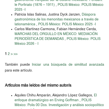
gastronomie française sur la Cuisine mexicaine. Pendant
le Porfiriato (1876 – 1911)
,
POLIS México: POLIS México
2025 -I
Patricia Islas Salinas, Justina Dyck Janzen,
Diáspora
gastronómica de los menonitas mexicanos a través de
lationamérica
,
POLIS México: POLIS México 2025 -I
Carlos Martínez-Carmona, Fabian Hernández Cerda,
MARCHAS DEL ORGULLO EN MÉXICO: MEDIACIÓN
PERIODÍSTICA DE DEMANDAS
,
POLIS México: POLIS
México 2026 - I
1
2
>
>>
También puede
Iniciar una búsqueda de similitud avanzada
para este artículo.
Artículos más leídos del mismo autor/a
Aquiles Chihu Amparán, Alejandro López Gallegos,
El
enfoque dramatúrgico en Erving Goffman
,
POLIS
México: Polis 00 Dos. Investigación y análisis sociopolítico