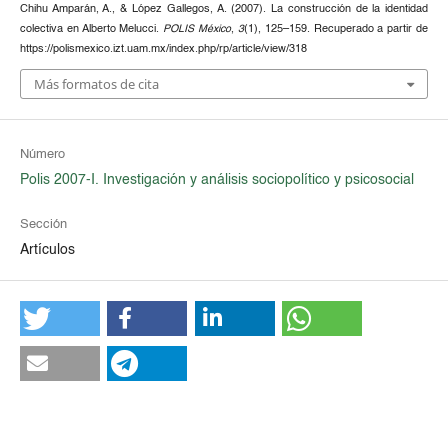
Chihu Amparán, A., & López Gallegos, A. (2007). La construcción de la identidad
colectiva en Alberto Melucci.
POLIS México
,
3
(1), 125–159. Recuperado a partir de
https://polismexico.izt.uam.mx/index.php/rp/article/view/318
Más formatos de cita
Número
Polis 2007-I. Investigación y análisis sociopolítico y psicosocial
Sección
Artículos