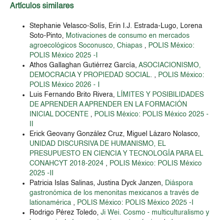
Artículos similares
Stephanie Velasco-Solís, Erin I.J. Estrada-Lugo, Lorena
Soto-Pinto,
Motivaciones de consumo en mercados
agroecológicos Soconusco, Chiapas
,
POLIS México:
POLIS México 2025 -I
Athos Gallaghan Gutiérrez García,
ASOCIACIONISMO,
DEMOCRACIA Y PROPIEDAD SOCIAL.
,
POLIS México:
POLIS México 2026 - I
Luis Fernando Brito Rivera,
LÍMITES Y POSIBILIDADES
DE APRENDER A APRENDER EN LA FORMACIÓN
INICIAL DOCENTE
,
POLIS México: POLIS México 2025 -
II
Erick Geovany González Cruz, Miguel Lázaro Nolasco,
UNIDAD DISCURSIVA DE HUMANISMO, EL
PRESUPUESTO EN CIENCIA Y TECNOLOGÍA PARA EL
CONAHCYT 2018-2024
,
POLIS México: POLIS México
2025 -II
Patricia Islas Salinas, Justina Dyck Janzen,
Diáspora
gastronómica de los menonitas mexicanos a través de
lationamérica
,
POLIS México: POLIS México 2025 -I
Rodrigo Pérez Toledo,
Ji Wei. Cosmo - multiculturalismo y