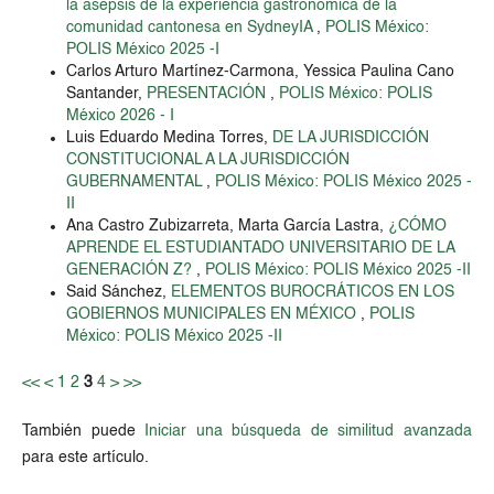
la asepsis de la experiencia gastronómica de la
comunidad cantonesa en SydneyIA
,
POLIS México:
POLIS México 2025 -I
Carlos Arturo Martínez-Carmona, Yessica Paulina Cano
Santander,
PRESENTACIÓN
,
POLIS México: POLIS
México 2026 - I
Luis Eduardo Medina Torres,
DE LA JURISDICCIÓN
CONSTITUCIONAL A LA JURISDICCIÓN
GUBERNAMENTAL
,
POLIS México: POLIS México 2025 -
II
Ana Castro Zubizarreta, Marta García Lastra,
¿CÓMO
APRENDE EL ESTUDIANTADO UNIVERSITARIO DE LA
GENERACIÓN Z?
,
POLIS México: POLIS México 2025 -II
Said Sánchez,
ELEMENTOS BUROCRÁTICOS EN LOS
GOBIERNOS MUNICIPALES EN MÉXICO
,
POLIS
México: POLIS México 2025 -II
<<
<
1
2
3
4
>
>>
También puede
Iniciar una búsqueda de similitud avanzada
para este artículo.