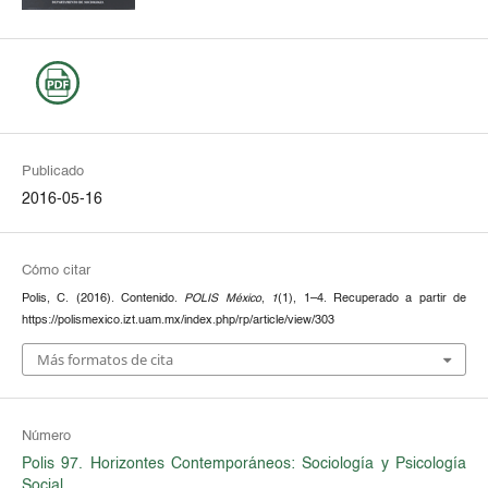
Publicado
2016-05-16
Cómo citar
Polis, C. (2016). Contenido.
POLIS México
,
1
(1), 1–4. Recuperado a partir de
https://polismexico.izt.uam.mx/index.php/rp/article/view/303
Más formatos de cita
Número
Polis 97. Horizontes Contemporáneos: Sociología y Psicología
Social